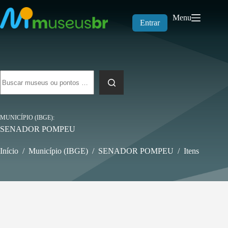
Pular
para
Menu
o
Entrar
conteúdo
Sem
resultados
MUNICÍPIO (IBGE)
SENADOR POMPEU
Início
/
Município (IBGE)
/
SENADOR POMPEU
/
Itens