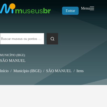
Pular
para
Menu
o
Entrar
conteúdo
Sem
resultados
MUNICÍPIO (IBGE)
SÃO MANUEL
Início
/
Município (IBGE)
/
SÃO MANUEL
/
Itens