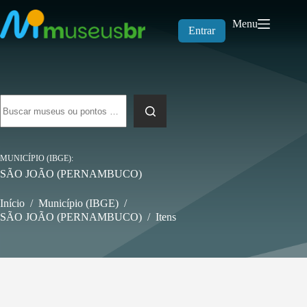
Pular
para
Menu
o
Entrar
conteúdo
Sem
resultados
MUNICÍPIO (IBGE)
SÃO JOÃO (PERNAMBUCO)
Início
/
Município (IBGE)
/
SÃO JOÃO (PERNAMBUCO)
/
Itens