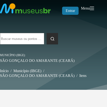
Pular
para
Menu
o
Entrar
conteúdo
Sem
resultados
MUNICÍPIO (IBGE)
SÃO GONÇALO DO AMARANTE (CEARÁ)
Início
/
Município (IBGE)
/
SÃO GONÇALO DO AMARANTE (CEARÁ)
/
Itens