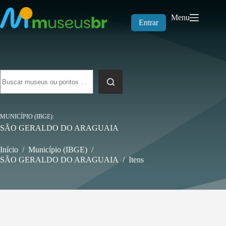
Pular
para
Menu
o
Entrar
conteúdo
Sem
resultados
MUNICÍPIO (IBGE)
SÃO GERALDO DO ARAGUAIA
Início
/
Município (IBGE)
/
SÃO GERALDO DO ARAGUAIA
/
Itens