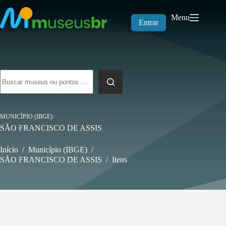
Pular
para
Menu
o
Entrar
conteúdo
Sem
resultados
MUNICÍPIO (IBGE)
SÃO FRANCISCO DE ASSIS
Início
/
Município (IBGE)
/
SÃO FRANCISCO DE ASSIS
/
Itens