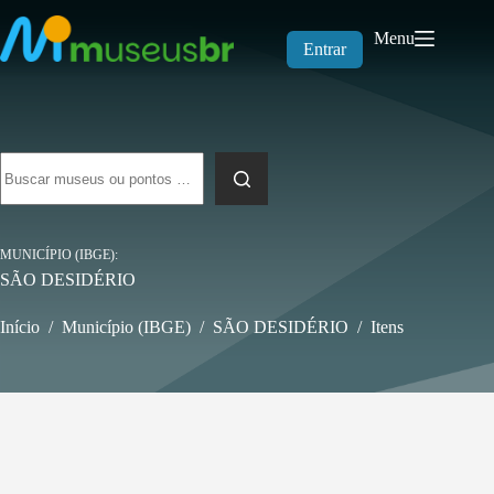
Pular
para
Menu
o
Entrar
conteúdo
Sem
resultados
MUNICÍPIO (IBGE)
SÃO DESIDÉRIO
Início
/
Município (IBGE)
/
SÃO DESIDÉRIO
/
Itens