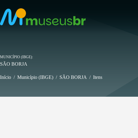
Pular
para
o
conteúdo
MUNICÍPIO (IBGE)
SÃO BORJA
Início
/
Município (IBGE)
/
SÃO BORJA
/
Itens