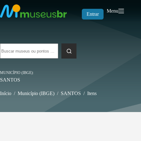
Pular
para
Menu
o
Entrar
conteúdo
Sem
resultados
MUNICÍPIO (IBGE)
SANTOS
Início
/
Município (IBGE)
/
SANTOS
/
Itens