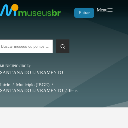
Pular
para
Menu
o
Entrar
conteúdo
Sem
resultados
MUNICÍPIO (IBGE)
SANT'ANA DO LIVRAMENTO
Início
/
Município (IBGE)
/
SANT'ANA DO LIVRAMENTO
/
Itens