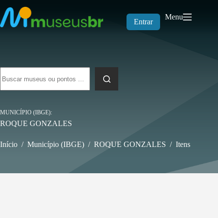
Pular
para
Menu
o
Entrar
conteúdo
Sem
resultados
MUNICÍPIO (IBGE)
ROQUE GONZALES
Início
/
Município (IBGE)
/
ROQUE GONZALES
/
Itens