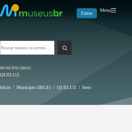
Pular
para
Menu
o
Entrar
conteúdo
Sem
resultados
MUNICÍPIO (IBGE)
QUELUZ
Início
/
Município (IBGE)
/
QUELUZ
/
Itens