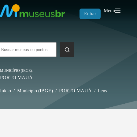
Pular
para
Menu
o
Entrar
conteúdo
Sem
resultados
MUNICÍPIO (IBGE)
PORTO MAUÁ
Início
/
Município (IBGE)
/
PORTO MAUÁ
/
Itens