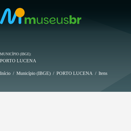
Pular
para
o
conteúdo
MUNICÍPIO (IBGE)
PORTO LUCENA
Início
/
Município (IBGE)
/
PORTO LUCENA
/
Itens