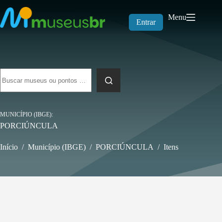
Pular
para
Menu
o
Entrar
conteúdo
Sem
resultados
MUNICÍPIO (IBGE)
PORCIÚNCULA
Início
/
Município (IBGE)
/
PORCIÚNCULA
/
Itens