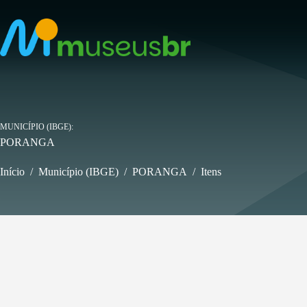
Pular
para
o
conteúdo
MUNICÍPIO (IBGE)
PORANGA
Início
/
Município (IBGE)
/
PORANGA
/
Itens