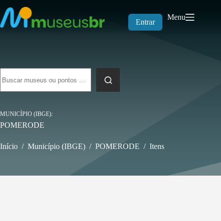
Pular
para
Menu
o
Entrar
conteúdo
Sem
resultados
MUNICÍPIO (IBGE)
POMERODE
Início
/
Município (IBGE)
/
POMERODE
/
Itens