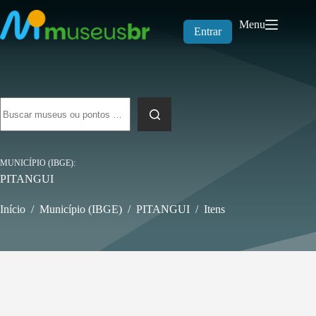
Pular
para
Menu
o
Entrar
conteúdo
Sem
resultados
MUNICÍPIO (IBGE)
PITANGUI
Início
/
Município (IBGE)
/
PITANGUI
/
Itens