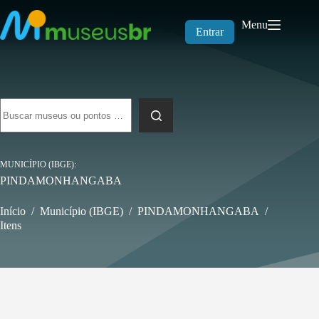
Pular
para
Menu
o
Entrar
conteúdo
Sem
resultados
MUNICÍPIO (IBGE)
PINDAMONHANGABA
Início
/
Município (IBGE)
/
PINDAMONHANGABA
/
Itens