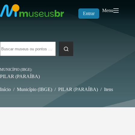
Pular
para
Menu
o
Entrar
conteúdo
Sem
resultados
MUNICÍPIO (IBGE)
PILAR (PARAÍBA)
Início
/
Município (IBGE)
/
PILAR (PARAÍBA)
/
Itens