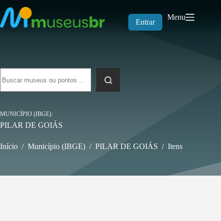
Pular
para
Menu
o
Entrar
conteúdo
Sem
resultados
MUNICÍPIO (IBGE)
PILAR DE GOIÁS
Início
/
Município (IBGE)
/
PILAR DE GOIÁS
/
Itens