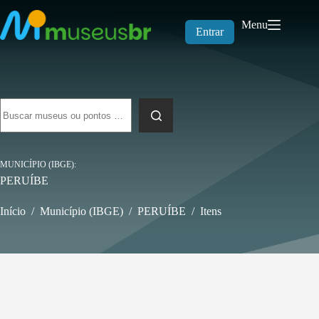
Pular
para
Menu
o
Entrar
conteúdo
Sem
resultados
MUNICÍPIO (IBGE)
PERUÍBE
Início
/
Município (IBGE)
/
PERUÍBE
/
Itens