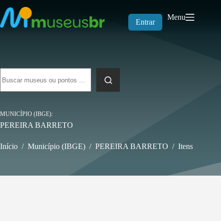
Pular
para
Menu
o
Entrar
conteúdo
Sem
resultados
MUNICÍPIO (IBGE)
PEREIRA BARRETO
Início
/
Município (IBGE)
/
PEREIRA BARRETO
/
Itens