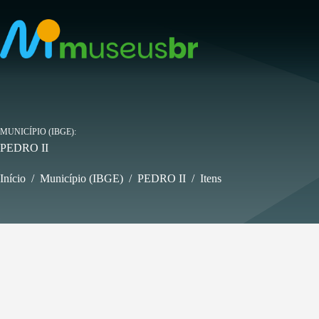
Pular
para
o
conteúdo
MUNICÍPIO (IBGE)
PEDRO II
Início
/
Município (IBGE)
/
PEDRO II
/
Itens