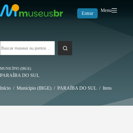
Pular
para
Menu
o
Entrar
conteúdo
Sem
resultados
MUNICÍPIO (IBGE)
PARAÍBA DO SUL
Início
/
Município (IBGE)
/
PARAÍBA DO SUL
/
Itens