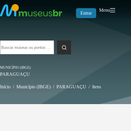
Pular
para
Menu
o
Entrar
conteúdo
Sem
resultados
MUNICÍPIO (IBGE)
PARAGUAÇU
Início
/
Município (IBGE)
/
PARAGUAÇU
/
Itens