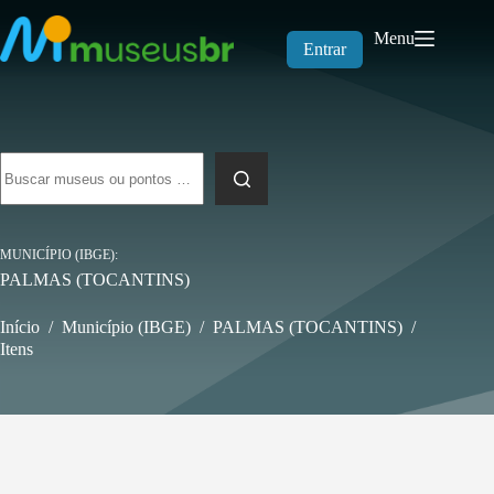
Pular
para
Menu
o
Entrar
conteúdo
Sem
resultados
MUNICÍPIO (IBGE)
PALMAS (TOCANTINS)
Início
/
Município (IBGE)
/
PALMAS (TOCANTINS)
/
Itens