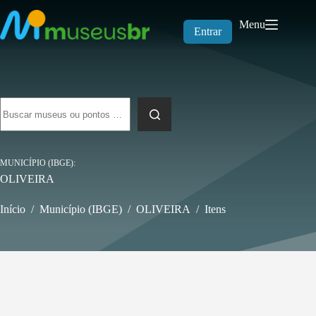
Pular
para
Menu
o
Entrar
conteúdo
Sem
resultados
MUNICÍPIO (IBGE)
OLIVEIRA
Início
/
Município (IBGE)
/
OLIVEIRA
/
Itens