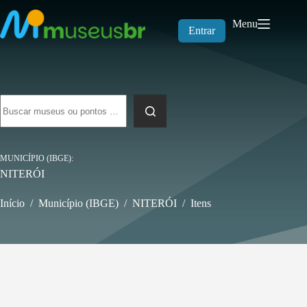
Pular
para
Menu
o
Entrar
conteúdo
Sem
resultados
MUNICÍPIO (IBGE)
NITERÓI
Início
/
Município (IBGE)
/
NITERÓI
/
Itens