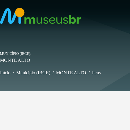
Pular
para
o
conteúdo
MUNICÍPIO (IBGE)
MONTE ALTO
Início
/
Município (IBGE)
/
MONTE ALTO
/
Itens