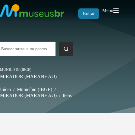
Pular
para
Menu
o
Entrar
conteúdo
Sem
resultados
MUNICÍPIO (IBGE)
MIRADOR (MARANHÃO)
Início
/
Município (IBGE)
/
MIRADOR (MARANHÃO)
/
Itens