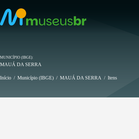
Pular
para
o
conteúdo
MUNICÍPIO (IBGE)
MAUÁ DA SERRA
Início
/
Município (IBGE)
/
MAUÁ DA SERRA
/
Itens