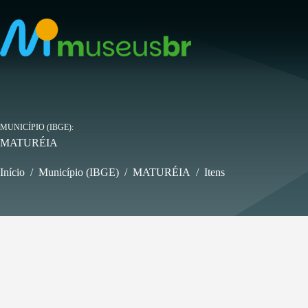
Pular
para
o
conteúdo
MUNICÍPIO (IBGE)
MATURÉIA
Início
/
Município (IBGE)
/
MATURÉIA
/
Itens