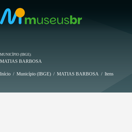
Pular
para
o
conteúdo
MUNICÍPIO (IBGE)
MATIAS BARBOSA
Início
/
Município (IBGE)
/
MATIAS BARBOSA
/
Itens