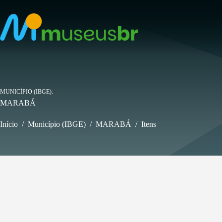
Pular
para
o
conteúdo
MUNICÍPIO (IBGE)
MARABÁ
Início
/
Município (IBGE)
/
MARABÁ
/
Itens