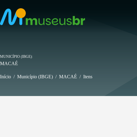
Pular
para
o
conteúdo
MUNICÍPIO (IBGE)
MACAÉ
Início
/
Município (IBGE)
/
MACAÉ
/
Itens