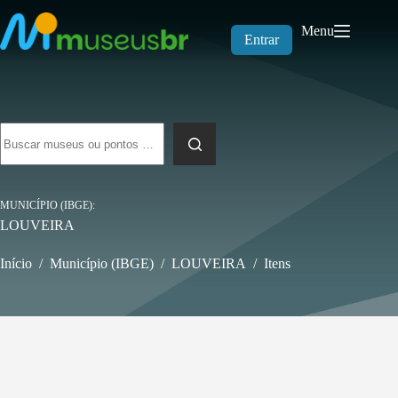
Pular
para
Menu
o
Entrar
conteúdo
Sem
resultados
MUNICÍPIO (IBGE)
LOUVEIRA
Início
/
Município (IBGE)
/
LOUVEIRA
/
Itens