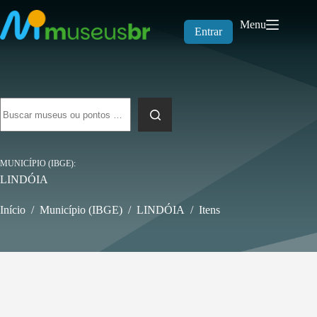
Pular
para
Menu
o
Entrar
conteúdo
Sem
resultados
MUNICÍPIO (IBGE)
LINDÓIA
Início
/
Município (IBGE)
/
LINDÓIA
/
Itens