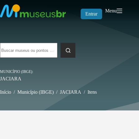
Pular
para
Menu
o
Entrar
conteúdo
Sem
resultados
MUNICÍPIO (IBGE)
JACIARA
Início
/
Município (IBGE)
/
JACIARA
/
Itens