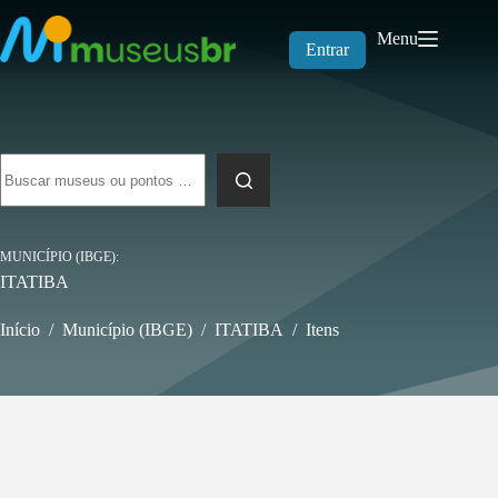
Pular
para
Menu
o
Entrar
conteúdo
Sem
resultados
MUNICÍPIO (IBGE)
ITATIBA
Início
/
Município (IBGE)
/
ITATIBA
/
Itens