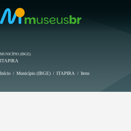
Pular
para
o
conteúdo
MUNICÍPIO (IBGE)
ITAPIRA
Início
/
Município (IBGE)
/
ITAPIRA
/
Itens