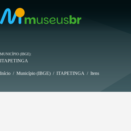
Pular
para
o
conteúdo
MUNICÍPIO (IBGE)
ITAPETINGA
Início
/
Município (IBGE)
/
ITAPETINGA
/
Itens