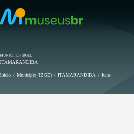
Pular
para
o
conteúdo
MUNICÍPIO (IBGE)
ITAMARANDIBA
Início
/
Município (IBGE)
/
ITAMARANDIBA
/
Itens