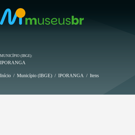
Pular
para
o
conteúdo
MUNICÍPIO (IBGE)
IPORANGA
Início
/
Município (IBGE)
/
IPORANGA
/
Itens