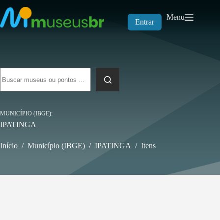
Pular
para
Menu
o
Entrar
conteúdo
Sem
resultados
MUNICÍPIO (IBGE)
IPATINGA
Início
/
Município (IBGE)
/
IPATINGA
/
Itens