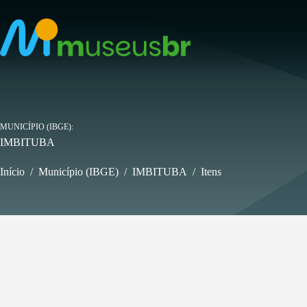
Pular
para
o
conteúdo
MUNICÍPIO (IBGE)
IMBITUBA
Início
/
Município (IBGE)
/
IMBITUBA
/
Itens