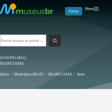
Pular
para
Menu
o
Entrar
conteúdo
Sem
resultados
MUNICÍPIO (IBGE)
IBARETAMA
Início
/
Município (IBGE)
/
IBARETAMA
/
Itens