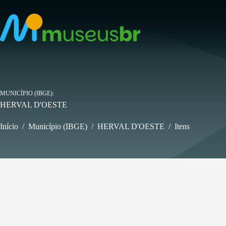
Pular
para
o
conteúdo
MUNICÍPIO (IBGE)
HERVAL D'OESTE
Início
/
Município (IBGE)
/
HERVAL D'OESTE
/
Itens