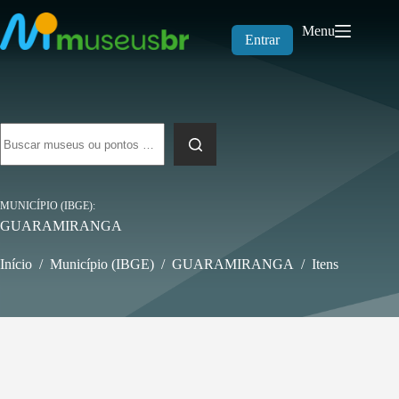
Pular
para
Menu
o
Entrar
conteúdo
Sem
resultados
MUNICÍPIO (IBGE)
GUARAMIRANGA
Início
/
Município (IBGE)
/
GUARAMIRANGA
/
Itens