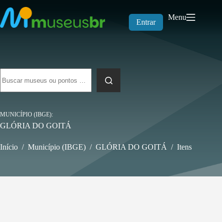
Pular
para
Menu
o
Entrar
conteúdo
Sem
resultados
MUNICÍPIO (IBGE)
GLÓRIA DO GOITÁ
Início
/
Município (IBGE)
/
GLÓRIA DO GOITÁ
/
Itens